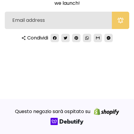
we launch!
notifications_active
Condividi
share
Questo negozio sarà ospitato su